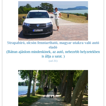
Strapabíró, olcsón fenntartható, magyar utakra való autó
eladó
(Bátran ajánlom mindenkinek, az autó, nehezebb helyzetekben
is állja a sarat. )
(ref-31)