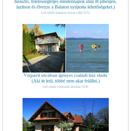
fárasztó, felelősségteljes mindennapok után itt pihenjen,
lazítson és élvezze a Balaton nyújtotta lehetőségeket.)
(ref-eladó-balatoni-luxus-villa-315)
Vízparti utcában igényes családi ház eladó
(Aki itt leül, többé nem akar felállni.)
(ref-eladó-vízközeli-ikerház-424)