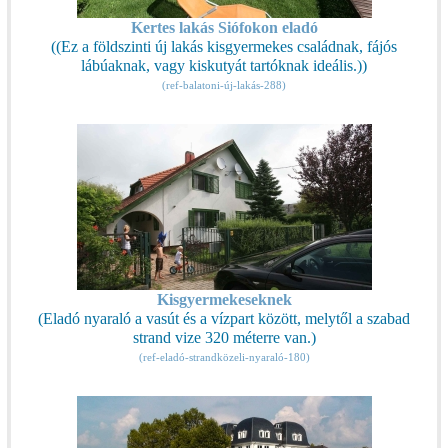
Kertes lakás Siófokon eladó
((Ez a földszinti új lakás kisgyermekes családnak, fájós
lábúaknak, vagy kiskutyát tartóknak ideális.))
(ref-balatoni-új-lakás-288)
Kisgyermekeseknek
(Eladó nyaraló a vasút és a vízpart között, melytől a szabad
strand vize 320 méterre van.)
(ref-eladó-strandközeli-nyaraló-180)