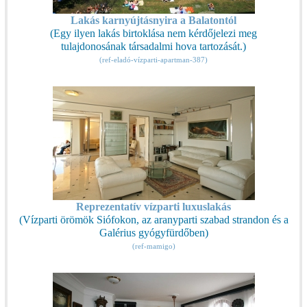
Lakás karnyújtásnyira a Balatontól
(Egy ilyen lakás birtoklása nem kérdőjelezi meg
tulajdonosának társadalmi hova tartozását.)
(ref-eladó-vízparti-apartman-387)
Reprezentatív vízparti luxuslakás
(Vízparti örömök Siófokon, az aranyparti szabad strandon és a
Galérius gyógyfürdőben)
(ref-mamigo)