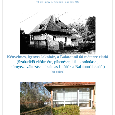
(ref-exkluziv-rezidencia-lakóház-307)
Kényelmes, igényes lakóház, a Balatontól 60 méterre eladó
(Szabadidő eltöltésére, pihenésre, kikapcsolódásra,
környezetváltozásra alkalmas lakóház a Balatonnál eladó.)
(ref-palota)