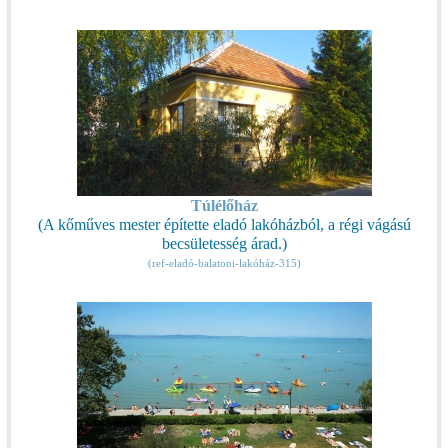
Túlélőház
(A kőműves mester építette eladó lakóházból, a régi vágású
becsületesség árad.)
(ref-eladó-balatoni-lakóház-315)