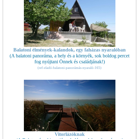
Balatoni élmények-kalandok, egy faházas nyaralóban
(A balatoni panoráma, a hely és a környék, sok boldog percet
fog nyújtani Önnek és családjának!)
(ref-eladó-balatoni-panorámás-nyaraló-165)
Vitorlázóknak