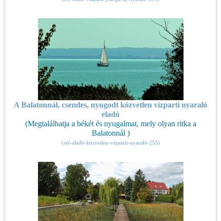
A Balatonnál, csendes, nyugodt közvetlen vízparti nyaraló
eladó
(Megtalálhatja a békét és nyugalmat, mely olyan ritka a
Balatonnál )
(ref-eladó-közvetlen-vízparti-nyaraló-255)