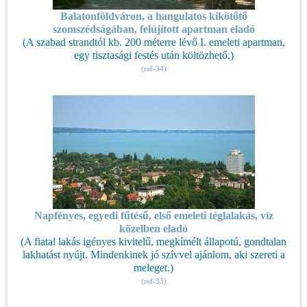
Balatonföldváron, a hangulatos kikötőtő
szomszédságában, felújított apartman eladó
(A szabad strandtól kb. 200 méterre lévő I. emeleti apartman,
egy tisztasági festés után költözhető.)
(ref-34)
Napfényes, egyedi fűtésű, első emeleti téglalakás, víz
közelben eladó
(A fiatal lakás igényes kivitelű, megkímélt állapotú, gondtalan
lakhatást nyújt. Mindenkinek jó szívvel ajánlom, aki szereti a
meleget.)
(ref-33)