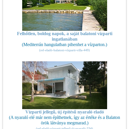
Felhőtlen, boldog napok, a saját balatoni vízparti
ingatlanában
(Mediterrán hangulatban pihenhet a vízparton.)
(ref-eladó-balatoni-vízparti-villa-449)
Vízparti jellegű, új építésű nyaraló eladó
(A nyaraló elé már nem építhetnek, így az értéke és a Balaton
örök látványa megmarad.)
(ref-eladó-vízparti-jellegű-új-nyaraló-334)