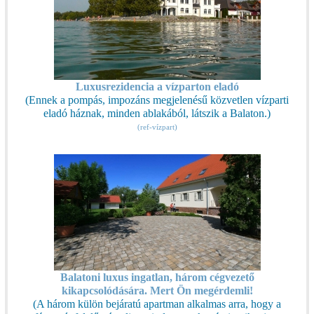
Luxusrezidencia a vízparton eladó
(Ennek a pompás, impozáns megjelenésű közvetlen vízparti
eladó háznak, minden ablakából, látszik a Balaton.)
(ref-vízpart)
Balatoni luxus ingatlan, három cégvezető
kikapcsolódására. Mert Ön megérdemli!
(A három külön bejáratú apartman alkalmas arra, hogy a