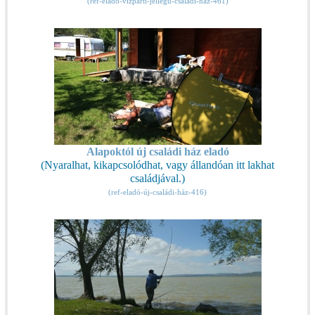
(ref-eladó-vízparti-jellegű-családi-ház-461)
Alapoktól új családi ház eladó
(Nyaralhat, kikapcsolódhat, vagy állandóan itt lakhat
családjával.)
(ref-eladó-új-családi-ház-416)