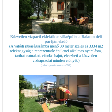
Közvetlen vízparti eklektikus villaépület a Balaton déli
partján eladó
(A valódi ritkaságszámba menő 30 méter széles és 3334 m2
teleknagyság a reprezentatív épülettel alkalmas nyaralásra,
tarthat csónakot, vitorlás hajót, élvezheti a közvetlen
vízkapcsolat minden előnyét.)
(ref-vízparti-lakóház-392)