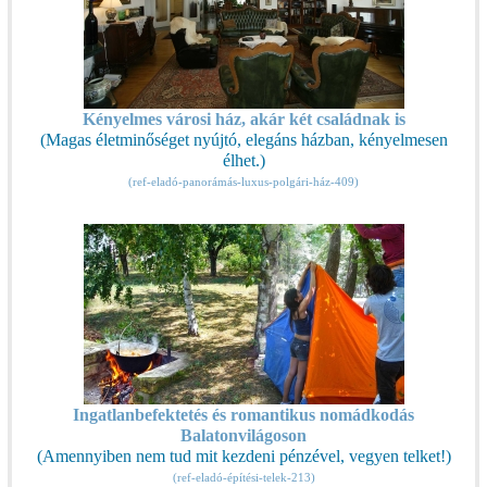
Kényelmes városi ház, akár két családnak is
(Magas életminőséget nyújtó, elegáns házban, kényelmesen
élhet.)
(ref-eladó-panorámás-luxus-polgári-ház-409)
Ingatlanbefektetés és romantikus nomádkodás
Balatonvilágoson
(Amennyiben nem tud mit kezdeni pénzével, vegyen telket!)
(ref-eladó-építési-telek-213)