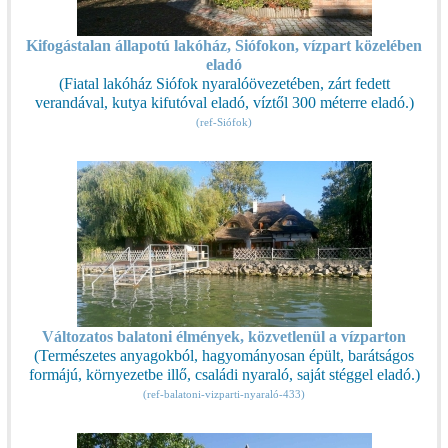
Kifogástalan állapotú lakóház, Siófokon, vízpart közelében
eladó
(Fiatal lakóház Siófok nyaralóövezetében, zárt fedett
verandával, kutya kifutóval eladó, víztől 300 méterre eladó.)
(ref-Siófok)
Változatos balatoni élmények, közvetlenül a vízparton
(Természetes anyagokból, hagyományosan épült, barátságos
formájú, környezetbe illő, családi nyaraló, saját stéggel eladó.)
(ref-balatoni-vizparti-nyaraló-433)