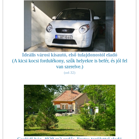
Ideális városi kisautó, első tulajdonostól eladó
(A kicsi kocsi fordulékony, szűk helyekre is befér, és jól fel
van szerelve.)
(ref-32)