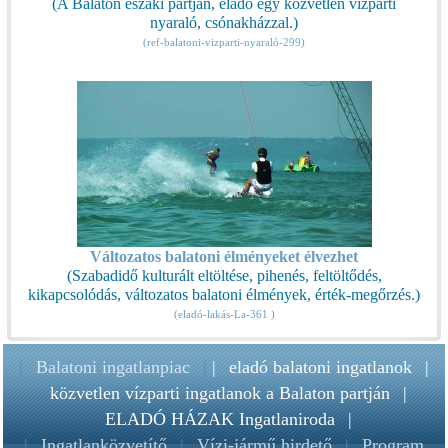
(A Balaton északi partján, eladó egy közvetlen vízparti
nyaraló, csónakházzal.)
(ref-balatoni-vizparti-nyaraló-299)
Változatos balatoni élményeket élvezhet
(Szabadidő kulturált eltöltése, pihenés, feltöltődés,
kikapcsolódás, változatos balatoni élmények, érték-megőrzés.)
(eladó-lakás-La-361 )
|
Balatoni ingatlanpiac
|
|
eladó balatoni ingatlanok
|
közvetlen vízparti ingatlanok a Balaton partján
|
ELADÓ HÁZAK Ingatlaniroda
|
|
Ingatlanközvetítő
|
Vízi-jármű hirdető
|
Program