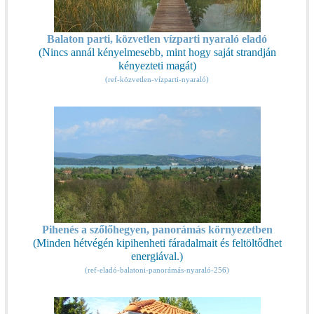
Balaton parti, közvetlen vízparti nyaraló eladó
(Nincs annál kényelmesebb, mint hogy saját strandján
kényezteti magát)
(ref-közvetlen-vízparti-nyaraló)
Pihenés a szőlőhegyen, panorámás környezetben
(Minden hétvégén kipihenheti fáradalmait és feltöltődhet
energiával.)
(ref-eladó-balatoni-panorámás-nyaraló-256)