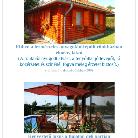
Ebben a természetes anyagokból épült rönkházban
élmény lakni
(A rönkház nyugodt alvást, a fenyőillat jó levegőt, jó
közérzetet és színénél fogva meleg érzetet biztosít.)
(ref-eladó-balatoni-rönkház-200)
Kényeztető luxus a Balaton déli partján