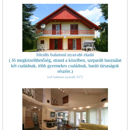
Ideális balatoni nyaraló eladó
( Jó megközelíthetőség, strand a közelben, szeparált használat
két családnak, több gyermekes családnak, baráti társaságok
részére.)
(ref-balatoni-nyaraló-357)