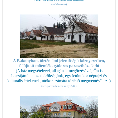
(ref-étterem)
A Bakonyban, történelmi jelentőségű környezetben,
felújított műemlék, gádoros parasztház eladó
(A ház megvételével, állagának megőrzésével, Ön is
hozzájárul nemzeti örökségünk, egy letűnt kor néprajzi és
kulturális értékének, utókor számára történő megmentéséhez. )
(ref-parasztház-bakony-430)