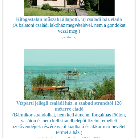
Kifogástalan műszaki állapotú, új családi ház eladó
(A balatoni családi lakóház megvételével, nem a gondokat
veszi meg.)
(ref-berta)
Vízparti jellegű családi ház, a szabad strandtól 120
méterre eladó
(Bármikor strandolhat, nem kell átmenni forgalmas főúton,
vasúton és nem kell strandbelépőt fizetni, emellett
fizetővendégek részére is jól kiadható és akkor már bevételt
termel a ház.)