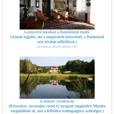
Gyönyörű lakóház a Balatonnál eladó.
(Annak legjobb, aki a megszokott kényelmét, a Balatonnál
sem kívánja nélkülözni.)
(ref-balatoni-előkelő-lakóház-381)
Exkluzív rezidencia
(Kényelem, zavartalan csend és nyugodt magánélet! Minden
megtalálható itt, ami a felhőtlen boldogsághoz szükséges.)