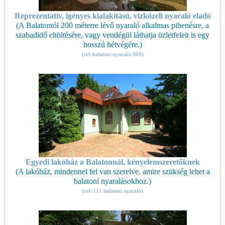
Reprezentatív, igényes kialakítású, vízközeli nyaraló eladó
(A Balatontól 200 méterre lévő nyaraló alkalmas pihenésre, a
szabadidő eltöltésére, vagy vendégül láthatja üzletfeleit is egy
hosszú hétvégére.)
(ref-balatoni-nyaraló-309)
Egyedi lakóház a Balatonnál, kényelemszeretőknek
(A lakóház, mindennel fel van szerelve, amire szükség lehet a
balatoni nyaralásokhoz.)
(ref-111 balatoni nyaraló)