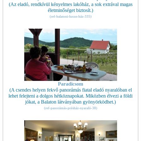
(Az eladó, rendkívül kényelmes lakóház, a sok extrával magas
életminőséget biztosít.)
(ref-balatoni-luxus-ház-335)
Paradicsom
(A csendes helyen fekvő panorámás fiatal eladó nyaralóban el
lehet felejteni a dolgos hétköznapokat. Miközben élvezi a földi
jókat, a Balaton látványában gyönyörködhet.)
(ref-panorámás-présház-nyaraló-38)