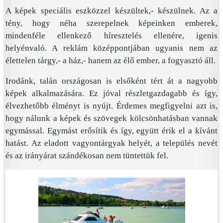
A képek speciális eszközzel készültek,- készülnek. Az a
tény, hogy néha szerepelnek képeinken emberek,
mindenféle ellenkező híresztelés ellenére, igenis
helyénvaló. A reklám középpontjában ugyanis nem az
élettelen tárgy,- a ház,- hanem az élő ember, a fogyasztó áll.
Irodánk, talán országosan is elsőként tért át a nagyobb
képek alkalmazására. Ez jóval részletgazdagabb és így,
élvezhetőbb élményt is nyújt. Érdemes megfigyelni azt is,
hogy nálunk a képek és szövegek kölcsönhatásban vannak
egymással. Egymást erősítik és így, együtt érik el a kívánt
hatást. Az eladott vagyontárgyak helyét, a település nevét
és az irányárat szándékosan nem tüntettük fel.