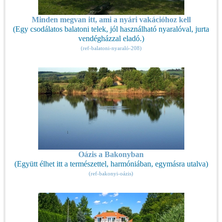
Minden megvan itt, ami a nyári vakációhoz kell
(Egy csodálatos balatoni telek, jól használható nyaralóval, jurta
vendégházzal eladó.)
(ref-balatoni-nyaraló-208)
Oázis a Bakonyban
(Együtt élhet itt a természettel, harmóniában, egymásra utalva)
(ref-bakonyi-oázis)