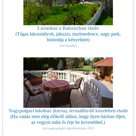
Luxusház a Bakonyban eladó
(Tágas lakosztályok, jakuzzi, úszómedence, nagy park,
biztosítja a kényelmet)
(ref-kastély)
Nagypolgári lakóház (kúria), termálfürdő közelében eladó
(Ha valaki nem elég előkelő ahhoz, hogy ilyen házban éljen,
az vegyen mást és érje be kevesebbel.)
(ref-nagypolgári-lakóház-kúria-552)