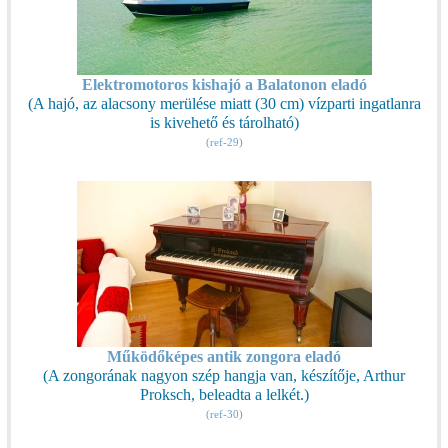
Elektromotoros kishajó a Balatonon eladó
(A hajó, az alacsony merülése miatt (30 cm) vízparti ingatlanra
is kivehető és tárolható)
(ref-29)
Működőképes antik zongora eladó
(A zongorának nagyon szép hangja van, készítője, Arthur
Proksch, beleadta a lelkét.)
(ref-30)