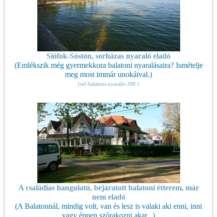
Siófok-Sóstón, sorházas nyaraló eladó
(Emlékszik még gyermekkora balatoni nyaralásaira? Ismételje
meg most immár unokáival.)
(ref-balatoni-nyaraló-398 )
A családias hangulatú, bejáratott balatoni étterem, már
nem eladó
(A Balatonnál, mindig volt, van és lesz is valaki aki enni, inni
vagy éppen szórakozni akar...)