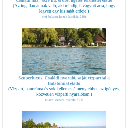
Családi ház, 4929 m2 erdős, ligetes területtel eladó
(Az ingatlan annak való, aki mindig is vágyott arra, hogy
legyen egy kis saját erdeje.)
(ref-balaton-közeli-lakóház-246)
Szuperluxus. Családi nyaraló, saját vízparttal a
Balatonnál eladó
(Vízpart, panoráma és sok kellemes élmény ebben az igényes,
közvetlen vízparti nyaralóban.)
(eladó-vízparti-nyaraló-304)