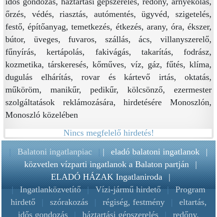
idős gondozás, háztartási gépszerelés, redőny, árnyékolás,
őrzés, védés, riasztás, autómentés, ügyvéd, szigetelés,
festő, építőanyag, temetkezés, étkezés, arany, óra, ékszer,
bútor, üveges, fuvaros, szállás, ács, villanyszerelő,
fűnyírás, kertápolás, fakivágás, takarítás, fodrász,
kozmetika, társkeresés, kőműves, víz, gáz, fűtés, klíma,
dugulás elhárítás, rovar és kártevő irtás, oktatás,
műköröm, manikűr, pedikűr, kölcsönző, ezermester
szolgáltatások reklámozására, hirdetésére Monoszlón,
Monoszló közelében
Nincs megfelelő hirdetés!
|
Balatoni ingatlanpiac
|
|
eladó balatoni ingatlanok
|
közvetlen vízparti ingatlanok a Balaton partján
|
ELADÓ HÁZAK Ingatlaniroda
|
|
Ingatlanközvetítő
|
Vízi-jármű hirdető
|
Program
hirdető
|
szórakozás
|
régiség, festmény
|
eltartás,
idős gondozás
|
háztartási gépszerelés
|
redőny,