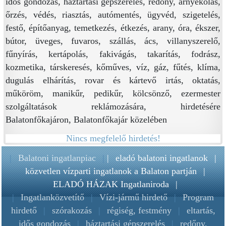
idős gondozás, háztartási gépszerelés, redőny, árnyékolás,
őrzés, védés, riasztás, autómentés, ügyvéd, szigetelés,
festő, építőanyag, temetkezés, étkezés, arany, óra, ékszer,
bútor, üveges, fuvaros, szállás, ács, villanyszerelő,
fűnyírás, kertápolás, fakivágás, takarítás, fodrász,
kozmetika, társkeresés, kőműves, víz, gáz, fűtés, klíma,
dugulás elhárítás, rovar és kártevő irtás, oktatás,
műköröm, manikűr, pedikűr, kölcsönző, ezermester
szolgáltatások reklámozására, hirdetésére
Balatonfőkajáron, Balatonfőkajár közelében
Nincs megfelelő hirdetés!
|
Balatoni ingatlanpiac
|
|
eladó balatoni ingatlanok
|
közvetlen vízparti ingatlanok a Balaton partján
|
ELADÓ HÁZAK Ingatlaniroda
|
|
Ingatlanközvetítő
|
Vízi-jármű hirdető
|
Program
hirdető
|
szórakozás
|
régiség, festmény
|
eltartás,
idős gondozás
|
háztartási gépszerelés
|
redőny,