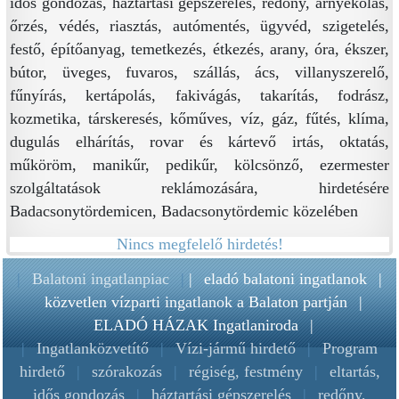
idős gondozás, háztartási gépszerelés, redőny, árnyékolás,
őrzés, védés, riasztás, autómentés, ügyvéd, szigetelés,
festő, építőanyag, temetkezés, étkezés, arany, óra, ékszer,
bútor, üveges, fuvaros, szállás, ács, villanyszerelő,
fűnyírás, kertápolás, fakivágás, takarítás, fodrász,
kozmetika, társkeresés, kőműves, víz, gáz, fűtés, klíma,
dugulás elhárítás, rovar és kártevő irtás, oktatás,
műköröm, manikűr, pedikűr, kölcsönző, ezermester
szolgáltatások reklámozására, hirdetésére
Badacsonytördemicen, Badacsonytördemic közelében
Nincs megfelelő hirdetés!
|
Balatoni ingatlanpiac
|
|
eladó balatoni ingatlanok
|
közvetlen vízparti ingatlanok a Balaton partján
|
ELADÓ HÁZAK Ingatlaniroda
|
|
Ingatlanközvetítő
|
Vízi-jármű hirdető
|
Program
hirdető
|
szórakozás
|
régiség, festmény
|
eltartás,
idős gondozás
|
háztartási gépszerelés
|
redőny,