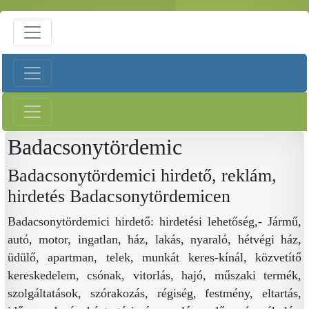
Badacsonytördemic
Badacsonytördemici hirdető, reklám,
hirdetés Badacsonytördemicen
Badacsonytördemici hirdető: hirdetési lehetőség,- Jármű,
autó, motor, ingatlan, ház, lakás, nyaraló, hétvégi ház,
üdülő, apartman, telek, munkát keres-kínál, közvetítő
kereskedelem, csónak, vitorlás, hajó, műszaki termék,
szolgáltatások, szórakozás, régiség, festmény, eltartás,