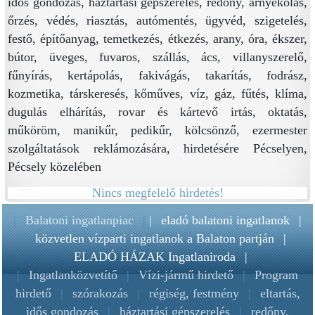
idős gondozás, háztartási gépszerelés, redőny, árnyékolás,
őrzés, védés, riasztás, autómentés, ügyvéd, szigetelés,
festő, építőanyag, temetkezés, étkezés, arany, óra, ékszer,
bútor, üveges, fuvaros, szállás, ács, villanyszerelő,
fűnyírás, kertápolás, fakivágás, takarítás, fodrász,
kozmetika, társkeresés, kőműves, víz, gáz, fűtés, klíma,
dugulás elhárítás, rovar és kártevő irtás, oktatás,
műköröm, manikűr, pedikűr, kölcsönző, ezermester
szolgáltatások reklámozására, hirdetésére Pécselyen,
Pécsely közelében
Nincs megfelelő hirdetés!
|
Balatoni ingatlanpiac
|
|
eladó balatoni ingatlanok
|
közvetlen vízparti ingatlanok a Balaton partján
|
ELADÓ HÁZAK Ingatlaniroda
|
|
Ingatlanközvetítő
|
Vízi-jármű hirdető
|
Program
hirdető
|
szórakozás
|
régiség, festmény
|
eltartás,
idős gondozás
|
háztartási gépszerelés
|
redőny,