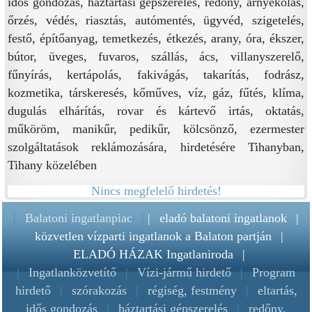
idős gondozás, háztartási gépszerelés, redőny, árnyékolás,
őrzés, védés, riasztás, autómentés, ügyvéd, szigetelés,
festő, építőanyag, temetkezés, étkezés, arany, óra, ékszer,
bútor, üveges, fuvaros, szállás, ács, villanyszerelő,
fűnyírás, kertápolás, fakivágás, takarítás, fodrász,
kozmetika, társkeresés, kőműves, víz, gáz, fűtés, klíma,
dugulás elhárítás, rovar és kártevő irtás, oktatás,
műköröm, manikűr, pedikűr, kölcsönző, ezermester
szolgáltatások reklámozására, hirdetésére Tihanyban,
Tihany közelében
Nincs megfelelő hirdetés!
|
Balatoni ingatlanpiac
|
|
eladó balatoni ingatlanok
|
közvetlen vízparti ingatlanok a Balaton partján
|
ELADÓ HÁZAK Ingatlaniroda
|
|
Ingatlanközvetítő
|
Vízi-jármű hirdető
|
Program
hirdető
|
szórakozás
|
régiség, festmény
|
eltartás,
idős gondozás
|
háztartási gépszerelés
|
redőny,