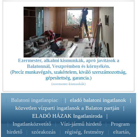
Ezermester, alkalmi kismunkák, apró javítások a
Balatonnál, Veszprémben és környékén.
(Precíz munkavégzés, szakértelem, kiváló szerszámozottság,
gépesítettség, garancia.)
(ezermester-kismunkák)
|
Balatoni ingatlanpiac
|
|
eladó balatoni ingatlanok
|
közvetlen vízparti ingatlanok a Balaton partján
|
ELADÓ HÁZAK Ingatlaniroda
|
|
Ingatlanközvetítő
|
Vízi-jármű hirdető
|
Program
hirdető
|
szórakozás
|
régiség, festmény
|
eltartás,