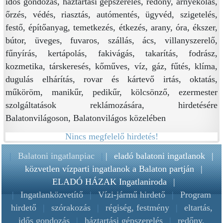
idős gondozás, háztartási gépszerelés, redőny, árnyékolás,
őrzés, védés, riasztás, autómentés, ügyvéd, szigetelés,
festő, építőanyag, temetkezés, étkezés, arany, óra, ékszer,
bútor, üveges, fuvaros, szállás, ács, villanyszerelő,
fűnyírás, kertápolás, fakivágás, takarítás, fodrász,
kozmetika, társkeresés, kőműves, víz, gáz, fűtés, klíma,
dugulás elhárítás, rovar és kártevő irtás, oktatás,
műköröm, manikűr, pedikűr, kölcsönző, ezermester
szolgáltatások reklámozására, hirdetésére
Balatonvilágoson, Balatonvilágos közelében
Nincs megfelelő hirdetés!
|
Balatoni ingatlanpiac
|
|
eladó balatoni ingatlanok
|
közvetlen vízparti ingatlanok a Balaton partján
|
ELADÓ HÁZAK Ingatlaniroda
|
|
Ingatlanközvetítő
|
Vízi-jármű hirdető
|
Program
hirdető
|
szórakozás
|
régiség, festmény
|
eltartás,
idős gondozás
|
háztartási gépszerelés
|
redőny,