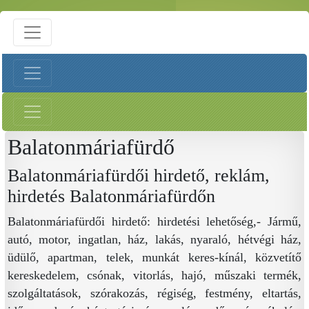
Balatonmáriafürdő
Balatonmáriafürdői hirdető, reklám,
hirdetés Balatonmáriafürdőn
Balatonmáriafürdői hirdető: hirdetési lehetőség,- Jármű,
autó, motor, ingatlan, ház, lakás, nyaraló, hétvégi ház,
üdülő, apartman, telek, munkát keres-kínál, közvetítő
kereskedelem, csónak, vitorlás, hajó, műszaki termék,
szolgáltatások, szórakozás, régiség, festmény, eltartás,