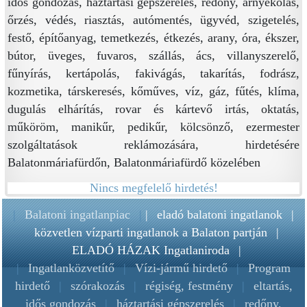
idős gondozás, háztartási gépszerelés, redőny, árnyékolás,
őrzés, védés, riasztás, autómentés, ügyvéd, szigetelés,
festő, építőanyag, temetkezés, étkezés, arany, óra, ékszer,
bútor, üveges, fuvaros, szállás, ács, villanyszerelő,
fűnyírás, kertápolás, fakivágás, takarítás, fodrász,
kozmetika, társkeresés, kőműves, víz, gáz, fűtés, klíma,
dugulás elhárítás, rovar és kártevő irtás, oktatás,
műköröm, manikűr, pedikűr, kölcsönző, ezermester
szolgáltatások reklámozására, hirdetésére
Balatonmáriafürdőn, Balatonmáriafürdő közelében
Nincs megfelelő hirdetés!
|
Balatoni ingatlanpiac
|
|
eladó balatoni ingatlanok
|
közvetlen vízparti ingatlanok a Balaton partján
|
ELADÓ HÁZAK Ingatlaniroda
|
|
Ingatlanközvetítő
|
Vízi-jármű hirdető
|
Program
hirdető
|
szórakozás
|
régiség, festmény
|
eltartás,
idős gondozás
|
háztartási gépszerelés
|
redőny,