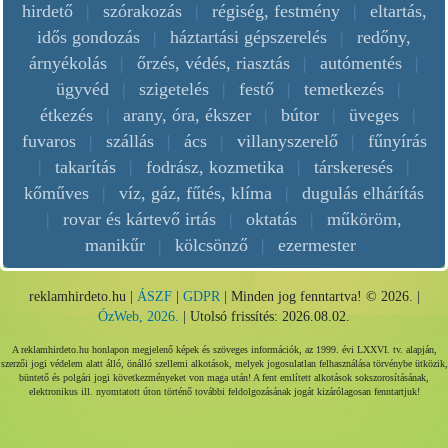
hirdető
|
szórakozás
|
régiség, festmény
|
eltartás,
idős gondozás
|
háztartási gépszerelés
|
redőny,
árnyékolás
|
őrzés, védés, riasztás
|
autómentés
|
ügyvéd
|
szigetelés
|
festő
|
temetkezés
|
étkezés
|
arany, óra, ékszer
|
bútor
|
üveges
|
fuvaros
|
szállás
|
ács
|
villanyszerelő
|
fűnyírás
|
takarítás
|
fodrász, kozmetika
|
társkeresés
|
kőműves
|
víz, gáz, fűtés, klíma
|
dugulás elhárítás
|
rovar és kártevő irtás
|
oktatás
|
műköröm,
manikűr
|
kölcsönző
|
ezermester
reklamhirdeto.hu |
ÁSZF
|
GDPR
| Minden jog fenntartva! © 2026. |
ÓzWeb, 2026.
| Utolsó frissítés: 2026.08.02.
A reklamhirdeto.hu honlapon megjelenő képek és szöveges információk, az 1999. évi LXXVI. tv. alapján,
szerzői jogi védelem alatt álló, önálló szellemi alkotások, melyek jogosulatlan felhasználása törvénybe ütközik,
büntető és polgári jogi következményeket von maga után! A fent említett alkotások sokszorosításának,
elektronikus ill. nyomtatott úton történő további feldolgozásának jogát kizárólagosan fenntartjuk!