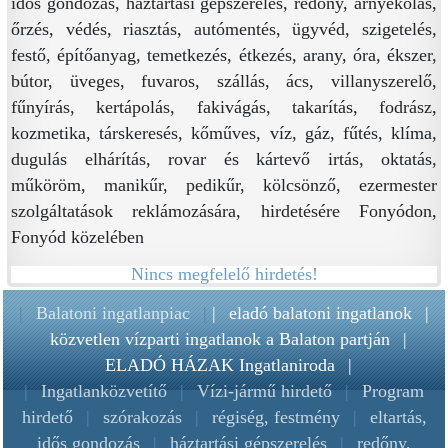
idős gondozás, háztartási gépszerelés, redőny, árnyékolás,
őrzés, védés, riasztás, autómentés, ügyvéd, szigetelés,
festő, építőanyag, temetkezés, étkezés, arany, óra, ékszer,
bútor, üveges, fuvaros, szállás, ács, villanyszerelő,
fűnyírás, kertápolás, fakivágás, takarítás, fodrász,
kozmetika, társkeresés, kőműves, víz, gáz, fűtés, klíma,
dugulás elhárítás, rovar és kártevő irtás, oktatás,
műköröm, manikűr, pedikűr, kölcsönző, ezermester
szolgáltatások reklámozására, hirdetésére Fonyódon,
Fonyód közelében
Nincs megfelelő hirdetés!
|
Balatoni ingatlanpiac
|
|
eladó balatoni ingatlanok
|
közvetlen vízparti ingatlanok a Balaton partján
|
ELADÓ HÁZAK Ingatlaniroda
|
|
Ingatlanközvetítő
|
Vízi-jármű hirdető
|
Program
hirdető
|
szórakozás
|
régiség, festmény
|
eltartás,
idős gondozás
|
háztartási gépszerelés
|
redőny,