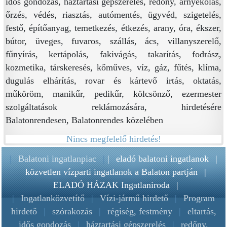
idős gondozás, háztartási gépszerelés, redőny, árnyékolás,
őrzés, védés, riasztás, autómentés, ügyvéd, szigetelés,
festő, építőanyag, temetkezés, étkezés, arany, óra, ékszer,
bútor, üveges, fuvaros, szállás, ács, villanyszerelő,
fűnyírás, kertápolás, fakivágás, takarítás, fodrász,
kozmetika, társkeresés, kőműves, víz, gáz, fűtés, klíma,
dugulás elhárítás, rovar és kártevő irtás, oktatás,
műköröm, manikűr, pedikűr, kölcsönző, ezermester
szolgáltatások reklámozására, hirdetésére
Balatonrendesen, Balatonrendes közelében
Nincs megfelelő hirdetés!
|
Balatoni ingatlanpiac
|
|
eladó balatoni ingatlanok
|
közvetlen vízparti ingatlanok a Balaton partján
|
ELADÓ HÁZAK Ingatlaniroda
|
|
Ingatlanközvetítő
|
Vízi-jármű hirdető
|
Program
hirdető
|
szórakozás
|
régiség, festmény
|
eltartás,
idős gondozás
|
háztartási gépszerelés
|
redőny,