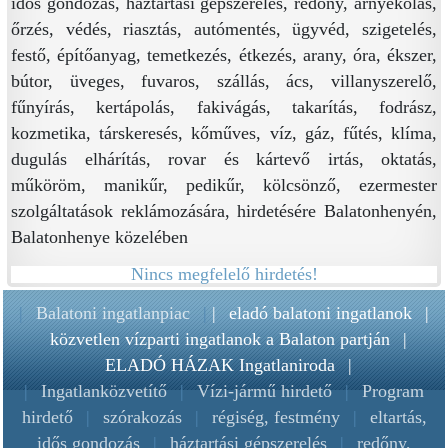
idős gondozás, háztartási gépszerelés, redőny, árnyékolás,
őrzés, védés, riasztás, autómentés, ügyvéd, szigetelés,
festő, építőanyag, temetkezés, étkezés, arany, óra, ékszer,
bútor, üveges, fuvaros, szállás, ács, villanyszerelő,
fűnyírás, kertápolás, fakivágás, takarítás, fodrász,
kozmetika, társkeresés, kőműves, víz, gáz, fűtés, klíma,
dugulás elhárítás, rovar és kártevő irtás, oktatás,
műköröm, manikűr, pedikűr, kölcsönző, ezermester
szolgáltatások reklámozására, hirdetésére Balatonhenyén,
Balatonhenye közelében
Nincs megfelelő hirdetés!
|
Balatoni ingatlanpiac
|
|
eladó balatoni ingatlanok
|
közvetlen vízparti ingatlanok a Balaton partján
|
ELADÓ HÁZAK Ingatlaniroda
|
|
Ingatlanközvetítő
|
Vízi-jármű hirdető
|
Program
hirdető
|
szórakozás
|
régiség, festmény
|
eltartás,
idős gondozás
|
háztartási gépszerelés
|
redőny,