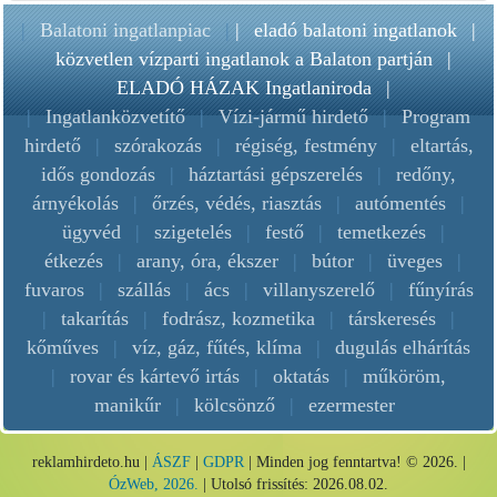
|
Balatoni ingatlanpiac
|
|
eladó balatoni ingatlanok
|
közvetlen vízparti ingatlanok a Balaton partján
|
ELADÓ HÁZAK Ingatlaniroda
|
|
Ingatlanközvetítő
|
Vízi-jármű hirdető
|
Program
hirdető
|
szórakozás
|
régiség, festmény
|
eltartás,
idős gondozás
|
háztartási gépszerelés
|
redőny,
árnyékolás
|
őrzés, védés, riasztás
|
autómentés
|
ügyvéd
|
szigetelés
|
festő
|
temetkezés
|
étkezés
|
arany, óra, ékszer
|
bútor
|
üveges
|
fuvaros
|
szállás
|
ács
|
villanyszerelő
|
fűnyírás
|
takarítás
|
fodrász, kozmetika
|
társkeresés
|
kőműves
|
víz, gáz, fűtés, klíma
|
dugulás elhárítás
|
rovar és kártevő irtás
|
oktatás
|
műköröm,
manikűr
|
kölcsönző
|
ezermester
reklamhirdeto.hu |
ÁSZF
|
GDPR
| Minden jog fenntartva! © 2026. |
ÓzWeb, 2026.
| Utolsó frissítés: 2026.08.02.