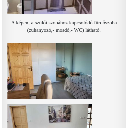
A képen, a szülői szobához kapcsolódó fürdőszoba
(zuhanyozó,- mosdó,- WC) látható.