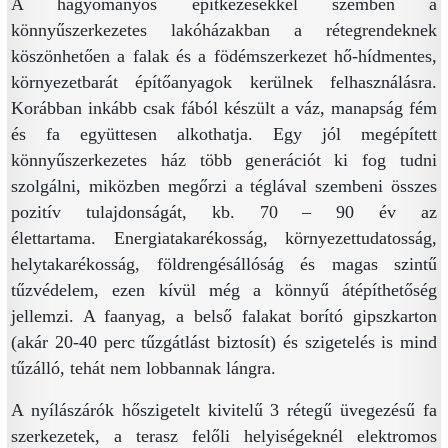
A hagyományos építkezésekkel szemben a
könnyűszerkezetes lakóházakban a rétegrendeknek
köszönhetően a falak és a födémszerkezet hő-hídmentes,
környezetbarát építőanyagok kerülnek felhasználásra.
Korábban inkább csak fából készült a váz, manapság fém
és fa együttesen alkothatja. Egy jól megépített
könnyűszerkezetes ház több generációt ki fog tudni
szolgálni, miközben megőrzi a téglával szembeni összes
pozitív tulajdonságát, kb. 70 – 90 év az
élettartama. Energiatakarékosság, környezettudatosság,
helytakarékosság, földrengésállóság és magas szintű
tűzvédelem, ezen kívül még a könnyű átépíthetőség
jellemzi. A faanyag, a belső falakat borító gipszkarton
(akár 20-40 perc tűzgátlást biztosít) és szigetelés is mind
tűzálló, tehát nem lobbannak lángra.
A nyílászárók hőszigetelt kivitelű 3 rétegű üvegezésű fa
szerkezetek, a terasz felőli helyiségeknél elektromos