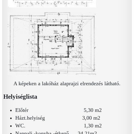
A képeken a lakóház alaprajzi elrendezés látható.
Helyiséglista
Előtér 5,30 m2
Házt.helyiség 3,00 m2
WC. 1,30 m2
Nappali,-konyha,-étkező 34,21m2