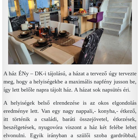
A ház ÉNy – DK-i tájolású, a házat a tervező úgy tervezte
meg, hogy a helyiségekbe a maximális napfény jusson be,
így lett belőle napra tájolt ház. A házat sok napsütés éri.
A helyiségek belső elrendezése is az okos elgondolás
eredménye lett. Van egy nagy nappali,- konyha,- étkező,
itt történik a családi, baráti összejövetel, étkezések,
beszélgetések, nyugovóra viszont a ház két felébe lehet
elvonulni. Egyik irányban a szülői szoba gardróbbal,