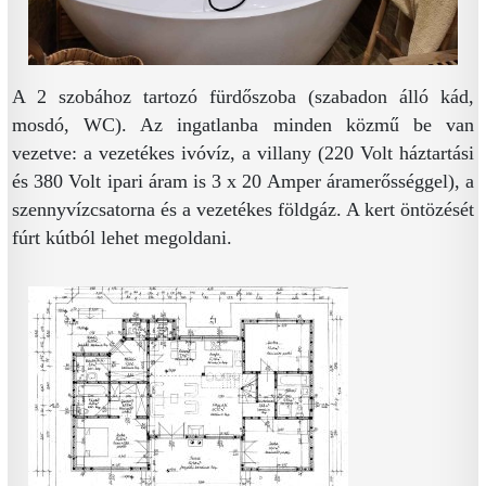
A 2 szobához tartozó fürdőszoba (szabadon álló kád,
mosdó, WC). Az ingatlanba minden közmű be van
vezetve: a vezetékes ivóvíz, a villany (220 Volt háztartási
és 380 Volt ipari áram is 3 x 20 Amper áramerősséggel), a
szennyvízcsatorna és a vezetékes földgáz. A kert öntözését
fúrt kútból lehet megoldani.