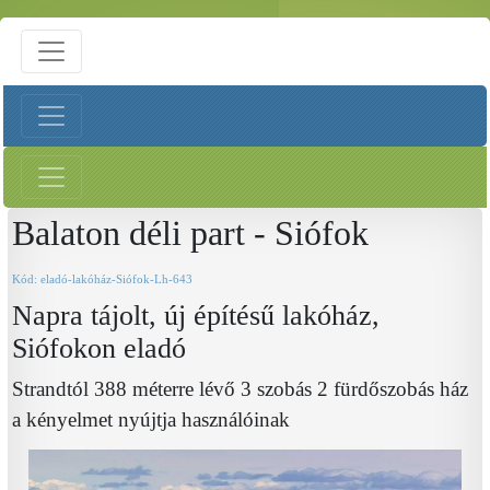
Balaton déli part - Siófok
Kód: eladó-lakóház-Siófok-Lh-643
Napra tájolt, új építésű lakóház,
Siófokon eladó
Strandtól 388 méterre lévő 3 szobás 2 fürdőszobás ház
a kényelmet nyújtja használóinak