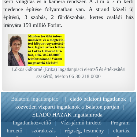
kerti világítás és a kamera rendszer. A 3 m x 7 m kerti
medence építése folyamatban van. A strand közeli új
építésű, 3 szobás, 2 fürdőszobás, kertes családi ház
irányára 159 millió Forint.
Lőkös Gáborné (Erika) Ingatlanpiaci elemző és értékesítési
szakértő, telefon 06-30-218-0000
|
Balatoni ingatlanpiac
|
|
eladó balatoni ingatlanok
|
közvetlen vízparti ingatlanok a Balaton partján
|
ELADÓ HÁZAK Ingatlaniroda
|
|
Ingatlanközvetítő
|
Vízi-jármű hirdető
|
Program
hirdető
|
szórakozás
|
régiség, festmény
|
eltartás,